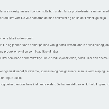
r årets designmesse i London stilte hun ut den første produktserien sammen med 
eproduktet vårt. De ville samarbeide med arkitekter og bruke det i offentlige miljø.
n ene tekstilkolleksjonen.
sin tue og jobber. Noen holder på med vanlig norsk kvitsau, andre er ildsjeler og j
me produkter av ullen som i dag ikke utnyttes.
er som både er bærekraftige i hele produksjonskjeden, norsk ull er den eneste nat
orteringsmaskineriet, til veverne, spinnerne og designerne vil man få verdiskaping i 
 er ringen sluttet.
g beiter utendørs hele året langs kysten. De har en viktig rolle i forhold til gjen