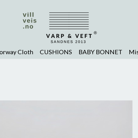
orway Cloth
CUSHIONS
BABY BONNET
Mis