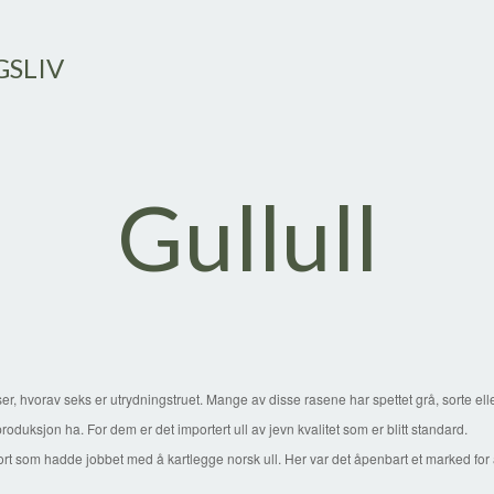
GSLIV
Gullull
vorav seks er utrydningstruet. Mange av disse rasene har spettet grå, sorte elle
uksjon ha. For dem er det importert ull av jevn kvalitet som er blitt standard.
som hadde jobbet med å kartlegge norsk ull. Her var det åpenbart et marked for å l