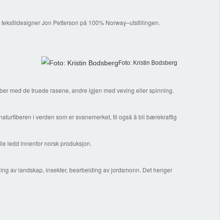
tekstildesigner Jon Petterson på 100% Norway–utstillingen.
Foto: Kristin Bodsberg
obber med de truede rasene, andre igjen med veving eller spinning.
urfiberen i verden som er svanemerket, til også å bli bærekraftig
alle ledd innenfor norsk produksjon.
groing av landskap, insekter, bearbeiding av jordsmonn. Det henger