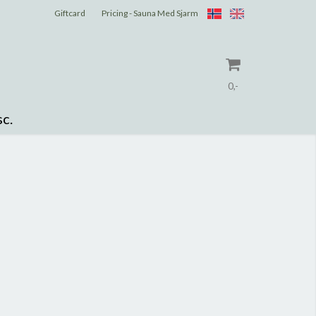
Giftcard
Pricing - Sauna Med Sjarm
0,-
c.
Reset
Press ENTER to search