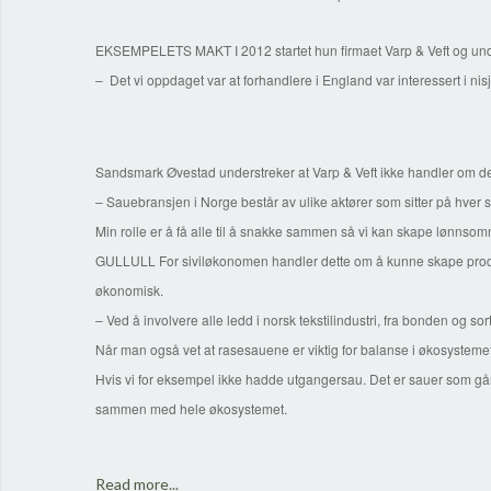
EKSEMPELETS MAKT I 2012 startet hun firmaet Varp & Veft og unde
– Det vi oppdaget var at forhandlere i England var interessert i nisj
Sandsmark Øvestad understreker at Varp & Veft ikke handler om de
– Sauebransjen i Norge består av ulike aktører som sitter på hver 
Min rolle er å få alle til å snakke sammen så vi kan skape lønnsom
GULLULL For siviløkonomen handler dette om å kunne skape produkt
økonomisk.
– Ved å involvere alle ledd i norsk tekstilindustri, fra bonden og s
Når man også vet at rasesauene er viktig for balanse i økosystemet
Hvis vi for eksempel ikke hadde utgangersau. Det er sauer som går o
sammen med hele økosystemet.
Read more...