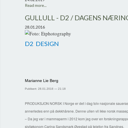
Read more...
GULLULL - D2 / DAGENS NÆRIN
28.01.2016
D2
DESIGN
Marianne Lie Berg
Publisert: 28.01.2016 — 21:18
PRODUKSJON NORSK I Norge er det i dag tolv nasjonale saueraser, h
annerledes enn på dekkhårene. Denne ullen vil ikke norsk masseprod
– Da jeg var i mammaperm i 2012 kom jeg over en forskningsrapport 
siviløkonom Carina Sandsmark Øvestad på telefon fra Sandnes.