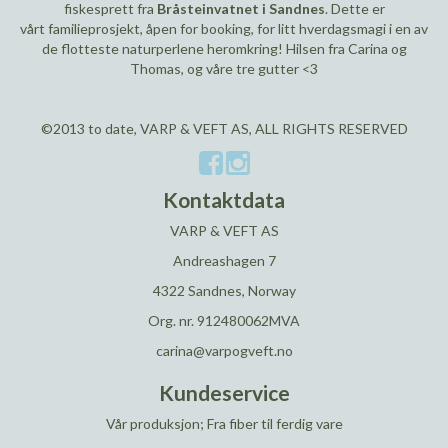
fiskesprett fra
Bråsteinvatnet i Sandnes
. Dette er
vårt familieprosjekt, åpen for booking, for litt hverdagsmagi i en av
de flotteste naturperlene heromkring! Hilsen fra Carina og
Thomas, og våre tre gutter <3
©2013 to date, VARP & VEFT AS, ALL RIGHTS RESERVED
Kontaktdata
VARP & VEFT AS
Andreashagen 7
4322 Sandnes, Norway
Org. nr. 912480062MVA
carina@varpogveft.no
Kundeservice
Vår produksjon; Fra fiber til ferdig vare