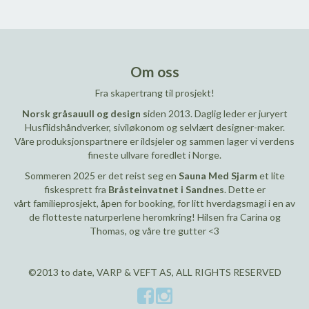
Om oss
Fra skapertrang til prosjekt!
Norsk gråsauull og design s
iden 2013. Daglig leder er juryert
Husflidshåndverker, siviløkonom og selvlært designer-maker.
Våre produksjonspartnere er ildsjeler og sammen lager vi verdens
fineste ullvare foredlet i Norge.
Sommeren 2025 er det reist seg en
Sauna Med Sjarm
et lite
fiskesprett fra
Bråsteinvatnet i Sandnes
. Dette er
vårt familieprosjekt, åpen for booking, for litt hverdagsmagi i en av
de flotteste naturperlene heromkring! Hilsen fra Carina og
Thomas, og våre tre gutter <3
©2013 to date, VARP & VEFT AS, ALL RIGHTS RESERVED