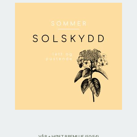
VÅR + HØST BREMLUE (50/54)