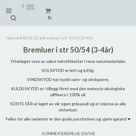
0,-
Hjem
»
BREMLUE
»
Bremluer i str 50/54 (3-4år)
Bremluer i str 50/54 (3-4år)
Nullstill
Ytterlaget syes av vakre tekstilskatter i rene naturmaterialer.
Trykk ENTER for å søke
SOLSKYDD er lett og luftig.
VINDSKYDD har isydd vann- og vindsperre.
KULDESKYDD er i tillegg fóret med den mykeste økologiske
ullfleece i 100% ull.
SORTE FÅR er laget av vår egen gråsauull og er stjerna av alle
vinterluer.
Felles for alle varianter er den gode passformen og sjarm-garanti ♥
SOMMER BREMLUE (50/54)