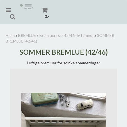
0,-
Hjem
»
BREMLUE
»
Bremluer i str 42/46 (6-12mnd)
»
SOMMER
BREMLUE (42/46)
Nullstill
SOMMER BREMLUE (42/46)
Trykk ENTER for å søke
Luftige bremluer for solrike sommerdager