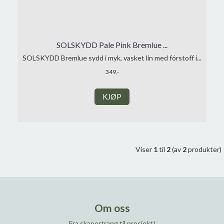
SOLSKYDD Pale Pink Bremlue ...
SOLSKYDD Bremlue sydd i myk, vasket lin med fórstoff i...
349,-
KJØP
Viser
1
til
2
(av
2
produkter)
Om oss
Fra skapertrang til prosjekt!