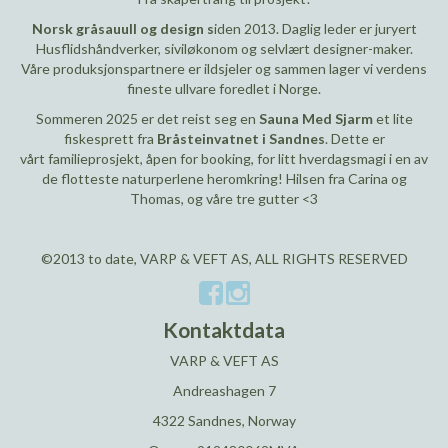
Norsk gråsauull og design s
iden 2013. Daglig leder er juryert
Husflidshåndverker, siviløkonom og selvlært designer-maker.
Våre produksjonspartnere er ildsjeler og sammen lager vi verdens
fineste ullvare foredlet i Norge.
Sommeren 2025 er det reist seg en
Sauna Med Sjarm
et lite
fiskesprett fra
Bråsteinvatnet i Sandnes
. Dette er
vårt familieprosjekt, åpen for booking, for litt hverdagsmagi i en av
de flotteste naturperlene heromkring! Hilsen fra Carina og
Thomas, og våre tre gutter <3
©2013 to date, VARP & VEFT AS, ALL RIGHTS RESERVED
Kontaktdata
VARP & VEFT AS
Andreashagen 7
4322 Sandnes, Norway